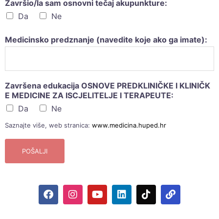
Završio/la sam osnovni tečaj akupunkture:
Da
Ne
Medicinsko predznanje (navedite koje ako ga imate):
Završena edukacija OSNOVE PREDKLINIČKE I KLINIČK
E MEDICINE ZA ISCJELITELJE I TERAPEUTE:
Da
Ne
Saznajte više, web stranica:
www.medicina.huped.hr
POŠALJI