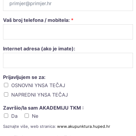
Vaš broj telefona / mobitela:
*
Internet adresa (ako je imate):
Prijavljujem se za:
OSNOVNI YNSA TEČAJ
NAPREDNI YNSA TEČAJ
Završio/la sam AKADEMIJU TKM :
Da
Ne
Saznajte više, web stranica:
www.akupunktura.huped.hr