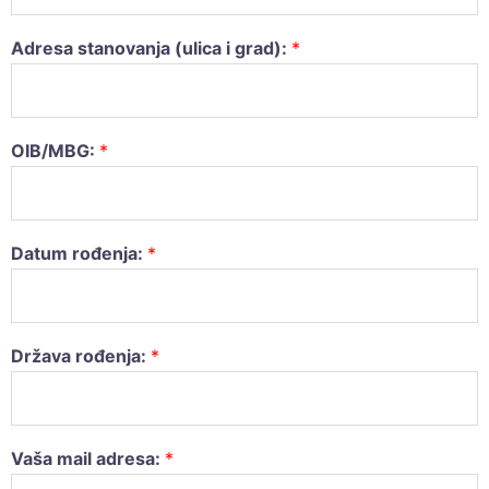
Adresa stanovanja (ulica i grad):
*
OIB/MBG:
*
Datum rođenja:
*
Država rođenja:
*
Vaša mail adresa:
*