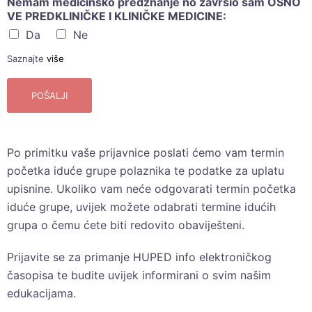
Nemam medicinsko predznanje no završio sam OSNO
VE PREDKLINIČKE I KLINIČKE MEDICINE:
Da
Ne
Saznajte
više
POŠALJI
Po primitku vaše prijavnice poslati ćemo vam termin
početka iduće grupe polaznika te podatke za uplatu
upisnine. Ukoliko vam neće odgovarati termin početka
iduće grupe, uvijek možete odabrati termine idućih
grupa o čemu ćete biti redovito obaviješteni.
Prijavite se za primanje HUPED info elektroničkog
časopisa te budite uvijek informirani o svim našim
edukacijama.